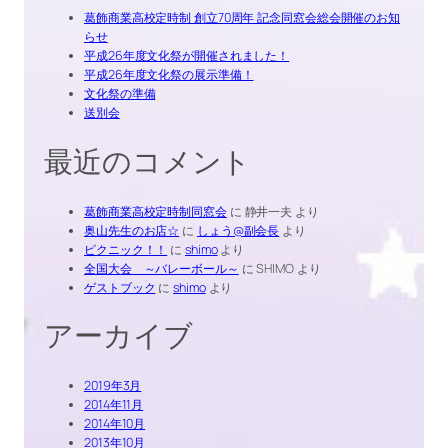
葛飾商業高校定時制 創立70周年 記念同窓会総会開催のお知
らせ
平成26年度文化祭が開催されました！
平成26年度文化祭の展示準備！
文化祭の準備
送別会
最近のコメント
葛飾商業高校定時制同窓会
に
静井一夫
より
奥山先生のお店☆
に
しょう@副会長
より
ピクニック！！
に
shimo
より
全国大会 ～バレーボール～
に
SHIMO
より
ゲストブック
に
shimo
より
アーカイブ
2019年3月
2014年11月
2014年10月
2013年10月