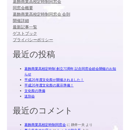
葛飾商業高校定時制同窓会
同窓会概要
葛飾商業高校定時制同窓会 会則
開催詳細
最新記事一覧
ゲストブック
プライバシーポリシー
最近の投稿
葛飾商業高校定時制 創立70周年 記念同窓会総会開催のお知
らせ
平成26年度文化祭が開催されました！
平成26年度文化祭の展示準備！
文化祭の準備
送別会
最近のコメント
葛飾商業高校定時制同窓会
に
静井一夫
より