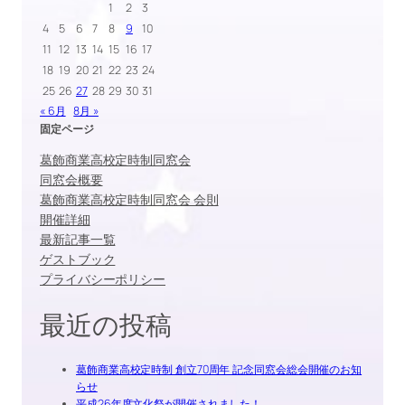
1
2
3
4
5
6
7
8
9
10
11
12
13
14
15
16
17
18
19
20
21
22
23
24
25
26
27
28
29
30
31
« 6月
8月 »
固定ページ
葛飾商業高校定時制同窓会
同窓会概要
葛飾商業高校定時制同窓会 会則
開催詳細
最新記事一覧
ゲストブック
プライバシーポリシー
最近の投稿
葛飾商業高校定時制 創立70周年 記念同窓会総会開催のお知
らせ
平成26年度文化祭が開催されました！