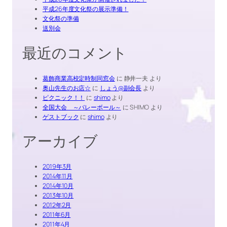
平成26年度文化祭の展示準備！
文化祭の準備
送別会
最近のコメント
葛飾商業高校定時制同窓会
に
静井一夫
より
奥山先生のお店☆
に
しょう@副会長
より
ピクニック！！
に
shimo
より
全国大会 ～バレーボール～
に
SHIMO
より
ゲストブック
に
shimo
より
アーカイブ
2019年3月
2014年11月
2014年10月
2013年10月
2012年2月
2011年6月
2011年4月