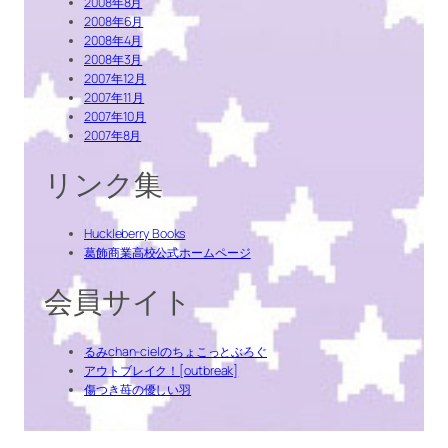
2008年8月
2008年6月
2008年4月
2008年3月
2007年12月
2007年11月
2007年10月
2007年8月
リンク集
Huckleberry Books
葛飾商業高校公式ホームページ
会員サイト
るみchan-cielのちょこっとぶろぐ
アウトブレイク！[outbreak]
傷つき苺の優しい羽