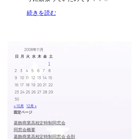
続きを読む
2008年11月
日
月
火
水
木
金
土
1
2
3
4
5
6
7
8
9
10
11
12
13
14
15
16
17
18
19
20
21
22
23
24
25
26
27
28
29
30
« 10月
12月 »
固定ページ
葛飾商業高校定時制同窓会
同窓会概要
葛飾商業高校定時制同窓会 会則