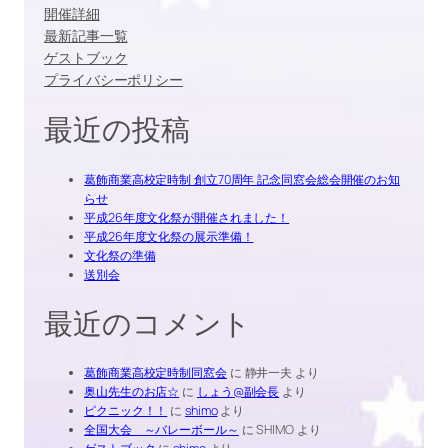
開催詳細
最新記事一覧
ゲストブック
プライバシーポリシー
最近の投稿
葛飾商業高校定時制 創立70周年 記念同窓会総会開催のお知
らせ
平成26年度文化祭が開催されました！
平成26年度文化祭の展示準備！
文化祭の準備
送別会
最近のコメント
葛飾商業高校定時制同窓会
に
静井一夫
より
奥山先生のお店☆
に
しょう@副会長
より
ピクニック！！
に
shimo
より
全国大会 ～バレーボール～
に
SHIMO
より