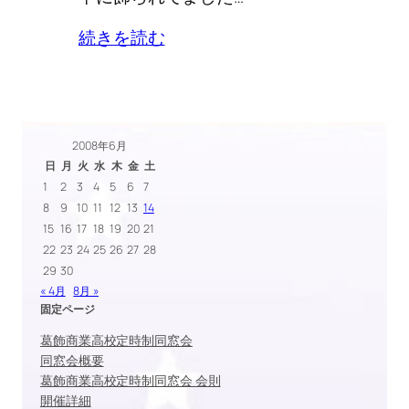
続きを読む
2008年6月
日
月
火
水
木
金
土
1
2
3
4
5
6
7
8
9
10
11
12
13
14
15
16
17
18
19
20
21
22
23
24
25
26
27
28
29
30
« 4月
8月 »
固定ページ
葛飾商業高校定時制同窓会
同窓会概要
葛飾商業高校定時制同窓会 会則
開催詳細