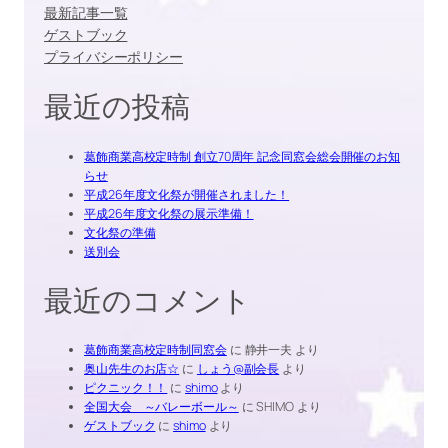
最新記事一覧
ゲストブック
プライバシーポリシー
最近の投稿
葛飾商業高校定時制 創立70周年 記念同窓会総会開催のお知
らせ
平成26年度文化祭が開催されました！
平成26年度文化祭の展示準備！
文化祭の準備
送別会
最近のコメント
葛飾商業高校定時制同窓会
に
静井一夫
より
奥山先生のお店☆
に
しょう@副会長
より
ピクニック！！
に
shimo
より
全国大会 ～バレーボール～
に
SHIMO
より
ゲストブック
に
shimo
より