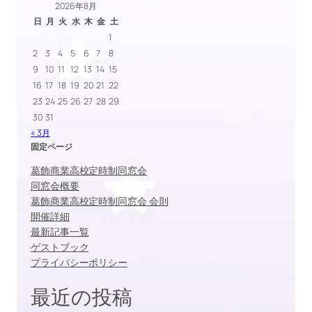
2026年8月
日
月
火
水
木
金
土
1
2
3
4
5
6
7
8
9
10
11
12
13
14
15
16
17
18
19
20
21
22
23
24
25
26
27
28
29
30
31
« 3月
固定ページ
葛飾商業高校定時制同窓会
同窓会概要
葛飾商業高校定時制同窓会 会則
開催詳細
最新記事一覧
ゲストブック
プライバシーポリシー
最近の投稿