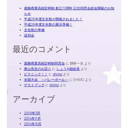
葛飾商業高校定時制 創立70周年 記念同窓会総会開催のお知
らせ
平成26年度文化祭が開催されました！
平成26年度文化祭の展示準備！
文化祭の準備
送別会
最近のコメント
葛飾商業高校定時制同窓会
に
静井一夫
より
奥山先生のお店☆
に
しょう@副会長
より
ピクニック！！
に
shimo
より
全国大会 ～バレーボール～
に
SHIMO
より
ゲストブック
に
shimo
より
アーカイブ
2019年3月
2014年11月
2014年10月