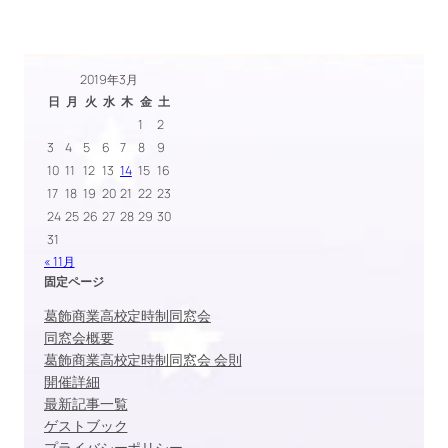
2019年3月
日
月
火
水
木
金
土
1
2
3
4
5
6
7
8
9
10
11
12
13
14
15
16
17
18
19
20
21
22
23
24
25
26
27
28
29
30
31
« 11月
固定ページ
葛飾商業高校定時制同窓会
同窓会概要
葛飾商業高校定時制同窓会 会則
開催詳細
最新記事一覧
ゲストブック
プライバシーポリシー