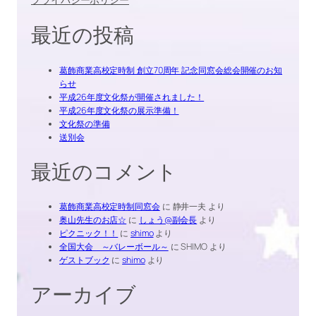
最近の投稿
葛飾商業高校定時制 創立70周年 記念同窓会総会開催のお知
らせ
平成26年度文化祭が開催されました！
平成26年度文化祭の展示準備！
文化祭の準備
送別会
最近のコメント
葛飾商業高校定時制同窓会
に
静井一夫
より
奥山先生のお店☆
に
しょう@副会長
より
ピクニック！！
に
shimo
より
全国大会 ～バレーボール～
に
SHIMO
より
ゲストブック
に
shimo
より
アーカイブ