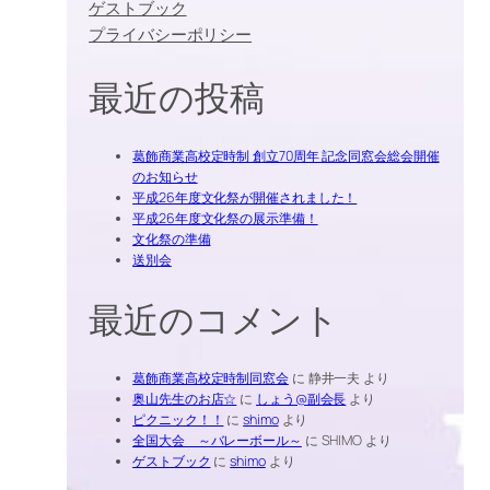
ゲストブック
プライバシーポリシー
最近の投稿
葛飾商業高校定時制 創立70周年 記念同窓会総会開催
のお知らせ
平成26年度文化祭が開催されました！
平成26年度文化祭の展示準備！
文化祭の準備
送別会
最近のコメント
葛飾商業高校定時制同窓会
に
静井一夫
より
奥山先生のお店☆
に
しょう@副会長
より
ピクニック！！
に
shimo
より
全国大会 ～バレーボール～
に
SHIMO
より
ゲストブック
に
shimo
より