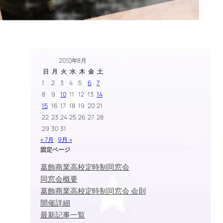
2010年8月
日
月
火
水
木
金
土
1
2
3
4
5
6
7
8
9
10
11
12
13
14
15
16
17
18
19
20
21
22
23
24
25
26
27
28
29
30
31
« 7月
9月 »
固定ページ
葛飾商業高校定時制同窓会
同窓会概要
葛飾商業高校定時制同窓会 会則
開催詳細
最新記事一覧