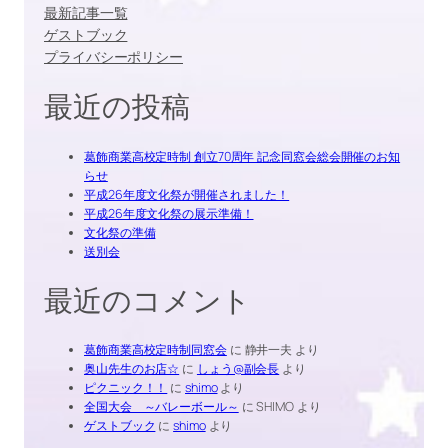
最新記事一覧
ゲストブック
プライバシーポリシー
最近の投稿
葛飾商業高校定時制 創立70周年 記念同窓会総会開催のお知
らせ
平成26年度文化祭が開催されました！
平成26年度文化祭の展示準備！
文化祭の準備
送別会
最近のコメント
葛飾商業高校定時制同窓会
に
静井一夫
より
奥山先生のお店☆
に
しょう@副会長
より
ピクニック！！
に
shimo
より
全国大会 ～バレーボール～
に
SHIMO
より
ゲストブック
に
shimo
より