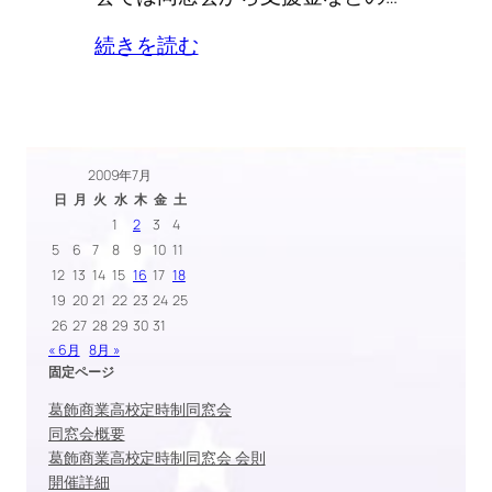
続きを読む
2009年7月
日
月
火
水
木
金
土
1
2
3
4
5
6
7
8
9
10
11
12
13
14
15
16
17
18
19
20
21
22
23
24
25
26
27
28
29
30
31
« 6月
8月 »
固定ページ
葛飾商業高校定時制同窓会
同窓会概要
葛飾商業高校定時制同窓会 会則
開催詳細