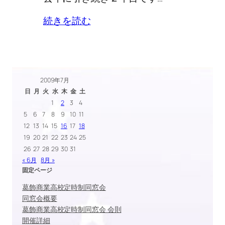
続きを読む
2009年7月
日
月
火
水
木
金
土
1
2
3
4
5
6
7
8
9
10
11
12
13
14
15
16
17
18
19
20
21
22
23
24
25
26
27
28
29
30
31
« 6月
8月 »
固定ページ
葛飾商業高校定時制同窓会
同窓会概要
葛飾商業高校定時制同窓会 会則
開催詳細