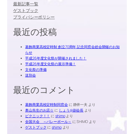
最新記事一覧
ゲストブック
プライバシーポリシー
最近の投稿
葛飾商業高校定時制 創立70周年 記念同窓会総会開催のお知
らせ
平成26年度文化祭が開催されました！
平成26年度文化祭の展示準備！
文化祭の準備
送別会
最近のコメント
葛飾商業高校定時制同窓会
に
静井一夫
より
奥山先生のお店☆
に
しょう@副会長
より
ピクニック！！
に
shimo
より
全国大会 ～バレーボール～
に
SHIMO
より
ゲストブック
に
shimo
より