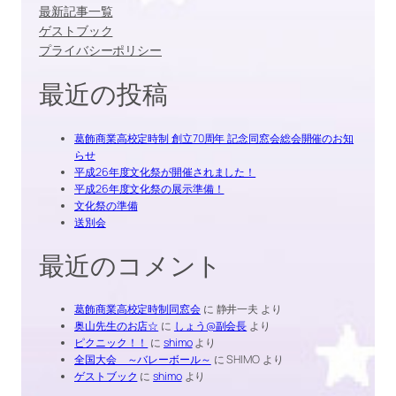
最新記事一覧
ゲストブック
プライバシーポリシー
最近の投稿
葛飾商業高校定時制 創立70周年 記念同窓会総会開催のお知
らせ
平成26年度文化祭が開催されました！
平成26年度文化祭の展示準備！
文化祭の準備
送別会
最近のコメント
葛飾商業高校定時制同窓会
に
静井一夫
より
奥山先生のお店☆
に
しょう@副会長
より
ピクニック！！
に
shimo
より
全国大会 ～バレーボール～
に
SHIMO
より
ゲストブック
に
shimo
より