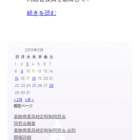
続きを読む
2009年3月
日
月
火
水
木
金
土
1
2
3
4
5
6
7
8
9
10
11
12
13
14
15
16
17
18
19
20
21
22
23
24
25
26
27
28
29
30
31
« 2月
4月 »
固定ページ
葛飾商業高校定時制同窓会
同窓会概要
葛飾商業高校定時制同窓会 会則
開催詳細