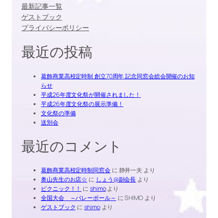
最新記事一覧
ゲストブック
プライバシーポリシー
最近の投稿
葛飾商業高校定時制 創立70周年 記念同窓会総会開催のお知
らせ
平成26年度文化祭が開催されました！
平成26年度文化祭の展示準備！
文化祭の準備
送別会
最近のコメント
葛飾商業高校定時制同窓会
に
静井一夫
より
奥山先生のお店☆
に
しょう@副会長
より
ピクニック！！
に
shimo
より
全国大会 ～バレーボール～
に
SHIMO
より
ゲストブック
に
shimo
より