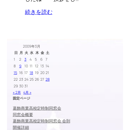
続きを読む
2009年3月
日
月
火
水
木
金
土
1
2
3
4
5
6
7
8
9
10
11
12
13
14
15
16
17
18
19
20
21
22
23
24
25
26
27
28
29
30
31
« 2月
4月 »
固定ページ
葛飾商業高校定時制同窓会
同窓会概要
葛飾商業高校定時制同窓会 会則
開催詳細