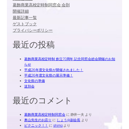
葛飾商業高校定時制同窓会 会則
開催詳細
最新記事一覧
ゲストブック
プライバシーポリシー
最近の投稿
葛飾商業高校定時制 創立70周年 記念同窓会総会開催のお知
らせ
平成26年度文化祭が開催されました！
平成26年度文化祭の展示準備！
文化祭の準備
送別会
最近のコメント
葛飾商業高校定時制同窓会
に
静井一夫
より
奥山先生のお店☆
に
しょう@副会長
より
ピクニック！！
に
shimo
より