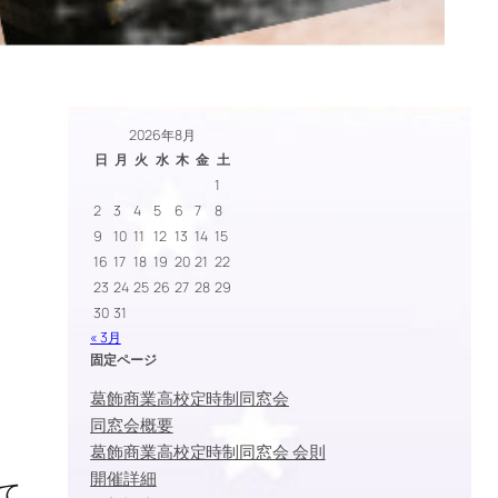
2026年8月
日
月
火
水
木
金
土
1
2
3
4
5
6
7
8
9
10
11
12
13
14
15
16
17
18
19
20
21
22
23
24
25
26
27
28
29
30
31
« 3月
固定ページ
葛飾商業高校定時制同窓会
同窓会概要
葛飾商業高校定時制同窓会 会則
開催詳細
て