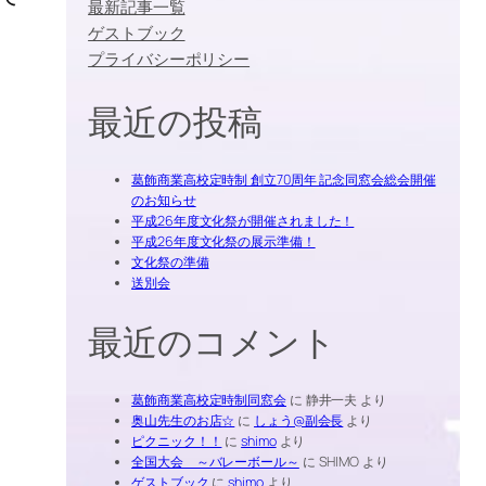
最新記事一覧
ゲストブック
プライバシーポリシー
最近の投稿
葛飾商業高校定時制 創立70周年 記念同窓会総会開催
のお知らせ
平成26年度文化祭が開催されました！
平成26年度文化祭の展示準備！
文化祭の準備
送別会
最近のコメント
葛飾商業高校定時制同窓会
に
静井一夫
より
奥山先生のお店☆
に
しょう@副会長
より
ピクニック！！
に
shimo
より
全国大会 ～バレーボール～
に
SHIMO
より
ゲストブック
に
shimo
より