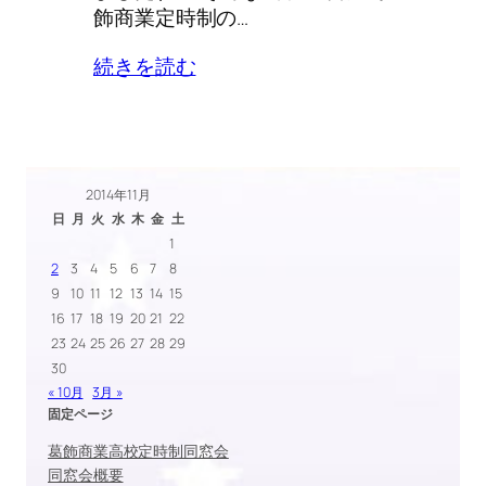
飾商業定時制の…
続きを読む
2014年11月
日
月
火
水
木
金
土
1
2
3
4
5
6
7
8
9
10
11
12
13
14
15
16
17
18
19
20
21
22
23
24
25
26
27
28
29
30
« 10月
3月 »
固定ページ
葛飾商業高校定時制同窓会
同窓会概要