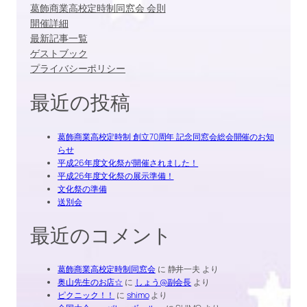
葛飾商業高校定時制同窓会 会則
開催詳細
最新記事一覧
ゲストブック
プライバシーポリシー
最近の投稿
葛飾商業高校定時制 創立70周年 記念同窓会総会開催のお知
らせ
平成26年度文化祭が開催されました！
平成26年度文化祭の展示準備！
文化祭の準備
送別会
最近のコメント
葛飾商業高校定時制同窓会
に
静井一夫
より
奥山先生のお店☆
に
しょう@副会長
より
ピクニック！！
に
shimo
より