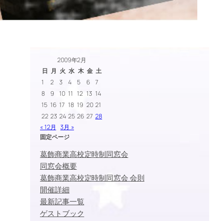
2009年2月
日
月
火
水
木
金
土
1
2
3
4
5
6
7
8
9
10
11
12
13
14
15
16
17
18
19
20
21
22
23
24
25
26
27
28
« 12月
3月 »
固定ページ
葛飾商業高校定時制同窓会
同窓会概要
葛飾商業高校定時制同窓会 会則
開催詳細
最新記事一覧
ゲストブック