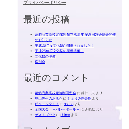
プライバシーポリシー
最近の投稿
葛飾商業高校定時制 創立70周年 記念同窓会総会開催
のお知らせ
平成26年度文化祭が開催されました！
平成26年度文化祭の展示準備！
文化祭の準備
送別会
最近のコメント
葛飾商業高校定時制同窓会
に
静井一夫
より
奥山先生のお店☆
に
しょう@副会長
より
ピクニック！！
に
shimo
より
全国大会 ～バレーボール～
に
SHIMO
より
ゲストブック
に
shimo
より