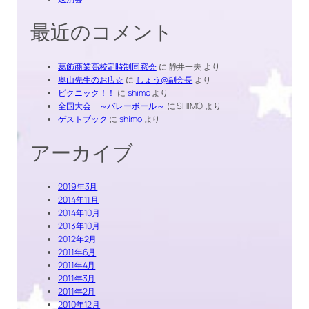
最近のコメント
葛飾商業高校定時制同窓会
に
静井一夫
より
奥山先生のお店☆
に
しょう@副会長
より
ピクニック！！
に
shimo
より
全国大会 ～バレーボール～
に
SHIMO
より
ゲストブック
に
shimo
より
アーカイブ
2019年3月
2014年11月
2014年10月
2013年10月
2012年2月
2011年6月
2011年4月
2011年3月
2011年2月
2010年12月