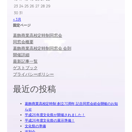
23
24
25
26
27
28
29
30
31
« 3月
固定ページ
葛飾商業高校定時制同窓会
同窓会概要
葛飾商業高校定時制同窓会 会則
開催詳細
最新記事一覧
ゲストブック
プライバシーポリシー
最近の投稿
葛飾商業高校定時制 創立70周年 記念同窓会総会開催のお知
らせ
平成26年度文化祭が開催されました！
平成26年度文化祭の展示準備！
文化祭の準備
送別会