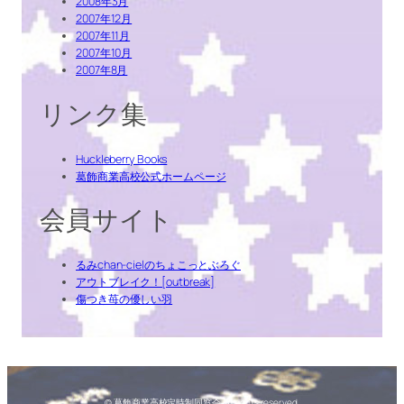
2008年3月
2007年12月
2007年11月
2007年10月
2007年8月
リンク集
Huckleberry Books
葛飾商業高校公式ホームページ
会員サイト
るみchan-cielのちょこっとぶろぐ
アウトブレイク！[outbreak]
傷つき苺の優しい羽
© 葛飾商業高校定時制同窓会. All rights reserved.