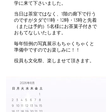
学に来て下さいました。
当日は茶室ではなく、1階の廊下で行う
のですがタダで11時・12時・13時と先着
（または予約）5名様にお茶菓子付きで
おもてなしいたします。
毎年恒例の写真展示もちゃくちゃくと
準備中ですのでお楽しみに！！
役員も文化祭、楽しませて頂きます。
2026年8月
日
月
火
水
木
金
土
1
2
3
4
5
6
7
8
9
10
11
12
13
14
15
16
17
18
19
20
21
22