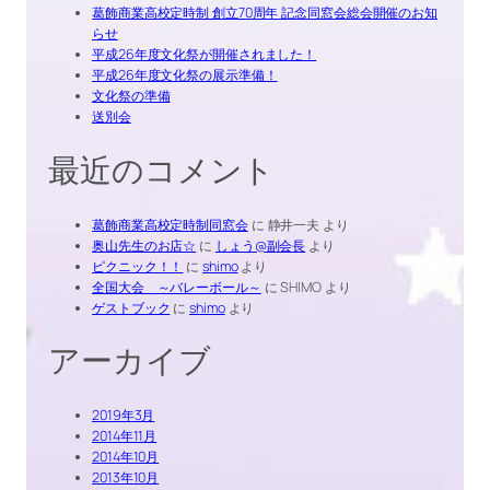
葛飾商業高校定時制 創立70周年 記念同窓会総会開催のお知
らせ
平成26年度文化祭が開催されました！
平成26年度文化祭の展示準備！
文化祭の準備
送別会
最近のコメント
葛飾商業高校定時制同窓会
に
静井一夫
より
奥山先生のお店☆
に
しょう@副会長
より
ピクニック！！
に
shimo
より
全国大会 ～バレーボール～
に
SHIMO
より
ゲストブック
に
shimo
より
アーカイブ
2019年3月
2014年11月
2014年10月
2013年10月