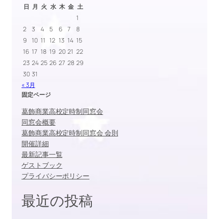
日
月
火
水
木
金
土
1
2
3
4
5
6
7
8
9
10
11
12
13
14
15
16
17
18
19
20
21
22
23
24
25
26
27
28
29
30
31
« 3月
固定ページ
葛飾商業高校定時制同窓会
同窓会概要
葛飾商業高校定時制同窓会 会則
開催詳細
最新記事一覧
ゲストブック
プライバシーポリシー
最近の投稿