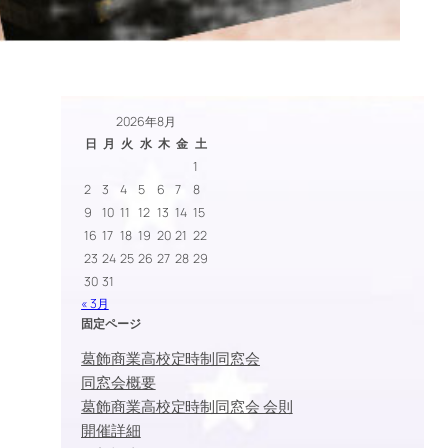
2026年8月
日
月
火
水
木
金
土
1
2
3
4
5
6
7
8
9
10
11
12
13
14
15
16
17
18
19
20
21
22
23
24
25
26
27
28
29
30
31
« 3月
固定ページ
葛飾商業高校定時制同窓会
同窓会概要
葛飾商業高校定時制同窓会 会則
開催詳細