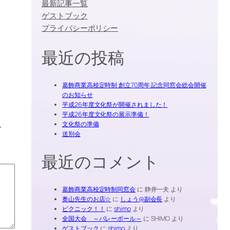
最新記事一覧
ゲストブック
プライバシーポリシー
最近の投稿
葛飾商業高校定時制 創立70周年 記念同窓会総会開催
のお知らせ
平成26年度文化祭が開催されました！
平成26年度文化祭の展示準備！
文化祭の準備
す
送別会
最近のコメント
葛飾商業高校定時制同窓会
に
静井一夫
より
奥山先生のお店☆
に
しょう@副会長
より
ピクニック！！
に
shimo
より
全国大会 ～バレーボール～
に
SHIMO
より
ゲストブック
に
shimo
より