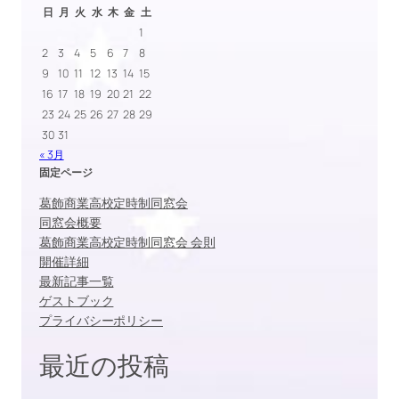
日
月
火
水
木
金
土
1
2
3
4
5
6
7
8
9
10
11
12
13
14
15
16
17
18
19
20
21
22
23
24
25
26
27
28
29
30
31
« 3月
固定ページ
葛飾商業高校定時制同窓会
同窓会概要
葛飾商業高校定時制同窓会 会則
開催詳細
最新記事一覧
ゲストブック
プライバシーポリシー
最近の投稿