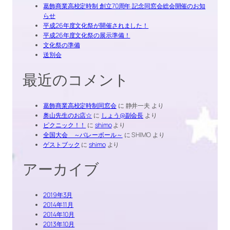
葛飾商業高校定時制 創立70周年 記念同窓会総会開催のお知
らせ
平成26年度文化祭が開催されました！
平成26年度文化祭の展示準備！
文化祭の準備
送別会
最近のコメント
葛飾商業高校定時制同窓会
に
静井一夫
より
奥山先生のお店☆
に
しょう@副会長
より
ピクニック！！
に
shimo
より
全国大会 ～バレーボール～
に
SHIMO
より
ゲストブック
に
shimo
より
アーカイブ
2019年3月
2014年11月
2014年10月
2013年10月