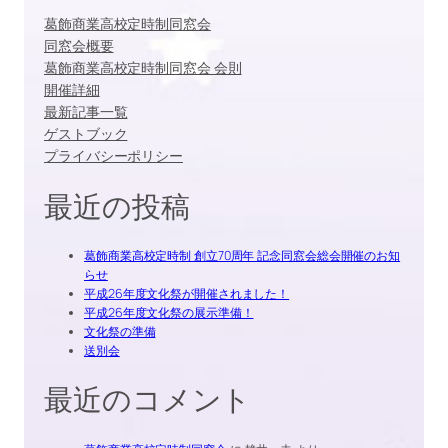
葛飾商業高校定時制同窓会
同窓会概要
葛飾商業高校定時制同窓会 会則
開催詳細
最新記事一覧
ゲストブック
プライバシーポリシー
最近の投稿
葛飾商業高校定時制 創立70周年 記念同窓会総会開催のお知
らせ
平成26年度文化祭が開催されました！
平成26年度文化祭の展示準備！
文化祭の準備
送別会
最近のコメント