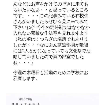
んなどにお声をかけてのぞきに来ても
らいたいなあ・・と思っているところ
です。・・・この記事みている在校生
さんがいましたらぜひ☆見に来てみて
下さいね(^.^)今の定時制ではなかなか
入れない素敵な作法室も見れますよ？
（私の頃はくつろぎの場所でもありま
したが・・・なにぶん茶道部員が最後
には2人とかになっていても文化祭で活
動していましたので嵐の部室でした
ね・・・）
今週の木曜日も活動のために学校にお
邪魔します。
2026年8月
日
月
火
水
木
金
土