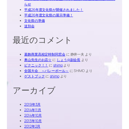
らせ
平成26年度文化祭が開催されました！
平成26年度文化祭の展示準備！
文化祭の準備
送別会
最近のコメント
葛飾商業高校定時制同窓会
に
静井一夫
より
奥山先生のお店☆
に
しょう@副会長
より
ピクニック！！
に
shimo
より
全国大会 ～バレーボール～
に
SHIMO
より
ゲストブック
に
shimo
より
アーカイブ
2019年3月
2014年11月
2014年10月
2013年10月
2012年2月