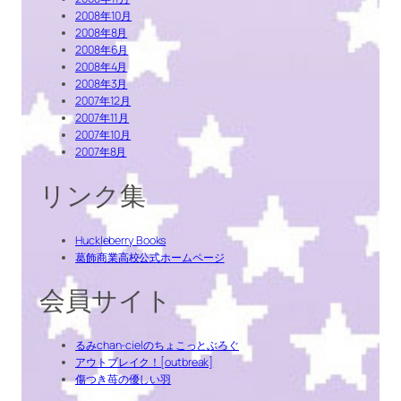
2008年10月
2008年8月
2008年6月
2008年4月
2008年3月
2007年12月
2007年11月
2007年10月
2007年8月
リンク集
Huckleberry Books
葛飾商業高校公式ホームページ
会員サイト
るみchan-cielのちょこっとぶろぐ
アウトブレイク！[outbreak]
傷つき苺の優しい羽