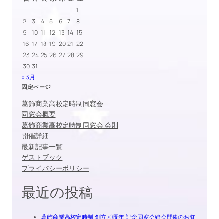
1
2
3
4
5
6
7
8
9
10
11
12
13
14
15
16
17
18
19
20
21
22
23
24
25
26
27
28
29
30
31
« 3月
固定ページ
葛飾商業高校定時制同窓会
同窓会概要
葛飾商業高校定時制同窓会 会則
開催詳細
最新記事一覧
ゲストブック
プライバシーポリシー
最近の投稿
葛飾商業高校定時制 創立70周年 記念同窓会総会開催のお知